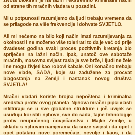
života blokiran je na lažni i ekstremno kriminalni način
od strane tih mračnih vladara u pozadini.
Mi u potpunosti razumijemo da ljudi trebaju vremena da
se prilagode na više frekvencije i dohvate SVJETLO.
Ali mi nećemo na bilo koji način imati razumijevanja za
okolnosti i ne možemo više tolerirati to da je već od prije
dvadeset godina svaki proces pozitivnih kretanja bio
spriječen na lažni način. Ipak, unatoč ove sabotaže
mračnih, masovna svijest rasla je sve brže, i ljudi ne žele
i ne mogu živjeti kao robovi kabale. Oni konačno trebaju
nove vlade, SADA, koje su zadužene za procvat
blagostanja na Zemlji i nastanak novog društva
SVJETLA!
Mračni vladari koriste brojna nepoštena i kriminalna
sredstva protiv ovog planeta. Njihova mračni pipci vlasti
infiltriraju se u sve globalne strukture i još uvijek se
usuđuju koristiti njihove, sve do sada, tajne tehnologije
protiv neupućenog čovječanstva i Majke Zemlje, u
skladu s njihovim namjerama da snize svijest i da opet i
opet potaknu nove poremećaje, nevolje i kaos, i da