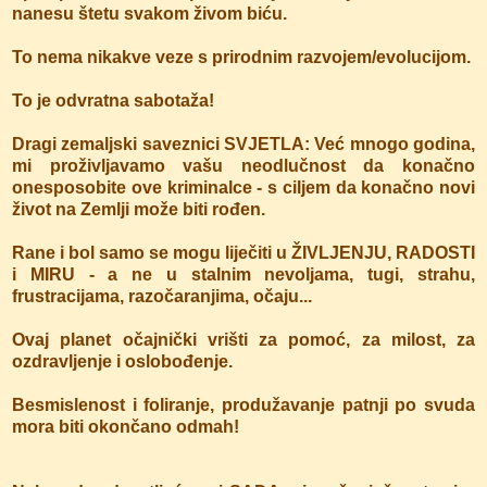
nanesu štetu svakom živom biću.
To nema nikakve veze s prirodnim razvojem/evolucijom.
To je odvratna sabotaža!
Dragi zemaljski saveznici SVJETLA: Već mnogo godina,
mi proživljavamo vašu neodlučnost da konačno
onesposobite ove kriminalce - s ciljem da konačno novi
život na Zemlji može biti rođen.
Rane i bol samo se mogu liječiti u ŽIVLJENJU, RADOSTI
i MIRU - a ne u stalnim nevoljama, tugi, strahu,
frustracijama, razočaranjima, očaju...
Ovaj planet očajnički vrišti za pomoć, za milost, za
ozdravljenje i oslobođenje.
Besmislenost i foliranje, produžavanje patnji po svuda
mora biti okončano odmah!