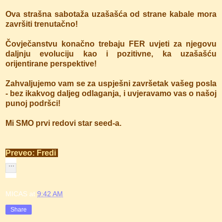
Ova strašna sabotaža uzašašća od strane kabale mora
završiti trenutačno!
Čovječanstvu konačno trebaju FER uvjeti za njegovu
daljnju evoluciju kao i pozitivne, ka uzašašću
orijentirane perspektive!
Zahvaljujemo vam se za uspješni završetak vašeg posla
- bez ikakvog daljeg odlaganja, i uvjeravamo vas o našoj
punoj podršci!
Mi SMO prvi redovi star seed-a.
Preveo: Fredi
MICAS
at
9:42 AM
Share