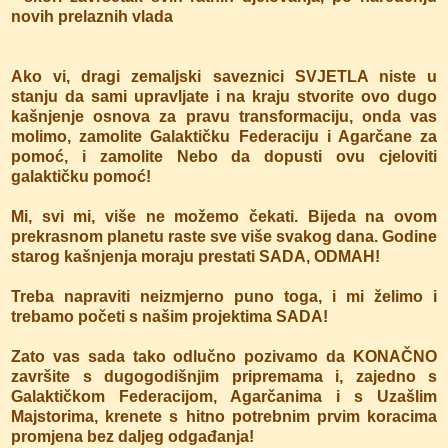
novih prelaznih vlada
Ako vi, dragi zemaljski saveznici SVJETLA niste u
stanju da sami upravljate i na kraju stvorite ovo dugo
kašnjenje osnova za pravu transformaciju, onda vas
molimo, zamolite Galaktičku Federaciju i Agarčane za
pomoć, i zamolite Nebo da dopusti ovu cjeloviti
galaktičku pomoć!
Mi, svi mi, više ne možemo čekati. Bijeda na ovom
prekrasnom planetu raste sve više svakog dana. Godine
starog kašnjenja moraju prestati SADA, ODMAH!
Treba napraviti neizmjerno puno toga, i mi želimo i
trebamo početi s našim projektima SADA!
Zato vas sada tako odlučno pozivamo da KONAČNO
završite s dugogodišnjim pripremama i, zajedno s
Galaktičkom Federacijom, Agarčanima i s Uzašlim
Majstorima, krenete s hitno potrebnim prvim koracima
promjena bez daljeg odgađanja!