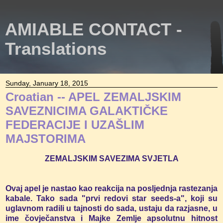
AMIABLE CONTACT -
Translations
Sunday, January 18, 2015
Croatian -- APEL ZEMALJSKIM
SAVEZNICIMA GALAKTIČKE
FEDERACIJE I UZAŠLIM
MAJSTORIMA
ZEMALJSKIM SAVEZIMA SVJETLA
Ovaj apel je nastao kao reakcija na posljednja rastezanja
kabale. Tako sada "prvi redovi star seeds-a", koji su
uglavnom radili u tajnosti do sada, ustaju da razjasne, u
ime čovječanstva i Majke Zemlje apsolutnu hitnost