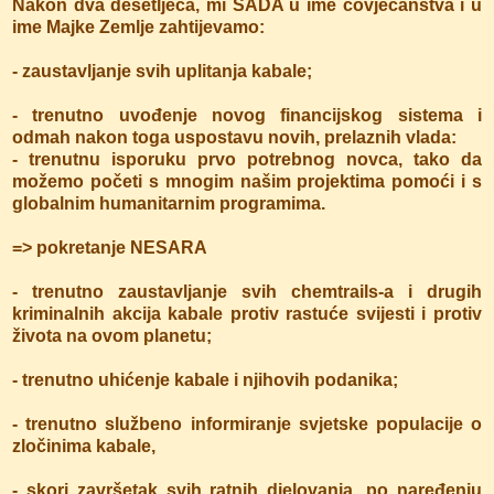
Nakon dva desetljeća, mi SADA u ime čovječanstva i u
ime Majke Zemlje zahtijevamo:
- zaustavljanje svih uplitanja kabale;
- trenutno uvođenje novog financijskog sistema i
odmah nakon toga uspostavu novih, prelaznih vlada:
- trenutnu isporuku prvo potrebnog novca, tako da
možemo početi s mnogim našim projektima pomoći i s
globalnim humanitarnim programima.
=> pokretanje NESARA
- trenutno zaustavljanje svih chemtrails-a i drugih
kriminalnih akcija kabale protiv rastuće svijesti i protiv
života na ovom planetu;
- trenutno uhićenje kabale i njihovih podanika;
- trenutno službeno informiranje svjetske populacije o
zločinima kabale,
- skori završetak svih ratnih djelovanja, po naređenju